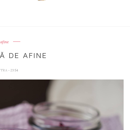
afine
Ă DE AFINE
ETRA
- 23:54