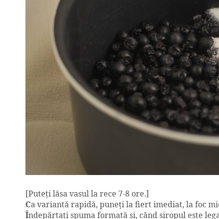
[Puteţi lăsa vasul la rece 7-8 ore.]
C
a variantă rapidă, puneţi la fiert imediat, la foc mi
Î
ndepărtaţi spuma formată şi, când siropul este legat