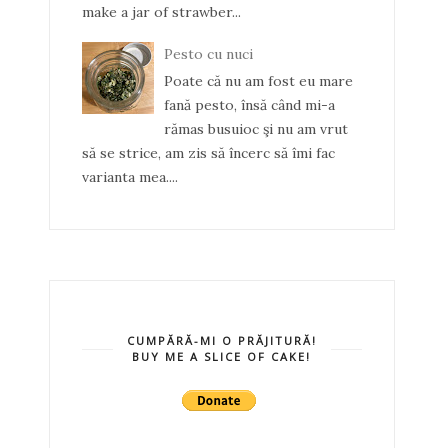
make a jar of strawber...
Pesto cu nuci
Poate că nu am fost eu mare
fană pesto, însă când mi-a
rămas busuioc şi nu am vrut
să se strice, am zis să încerc să îmi fac
varianta mea....
CUMPĂRĂ-MI O PRĂJITURĂ!
BUY ME A SLICE OF CAKE!