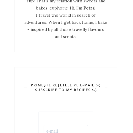
Yup! That's my relation with sweets and
bakes: euphoric. Hi, I'm
Petra
!
I travel the world in search of
adventures. When I get back home, I bake
- inspired by all those travelly flavours
and scents.
PRIMEŞTE REŢETELE PE E-MAIL :-)
SUBSCRIBE TO MY RECIPES :-)