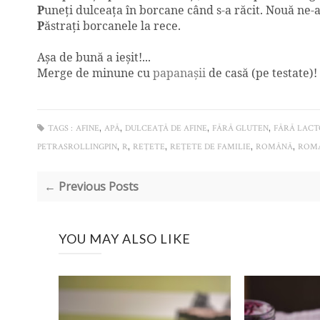
P
uneţi dulceaţa în borcane când s-a răcit. Nouă ne-a
P
ăstraţi borcanele la rece.
Aşa de bună a ieşit!...
Merge de minune cu
papanaşii
de casă (pe testate)!
,
,
,
,
TAGS :
AFINE
APĂ
DULCEAŢĂ DE AFINE
FĂRĂ GLUTEN
FĂRĂ LAC
,
,
,
,
,
PETRASROLLINGPIN
R
REŢETE
REŢETE DE FAMILIE
ROMÂNĂ
ROM
← Previous Posts
YOU MAY ALSO LIKE