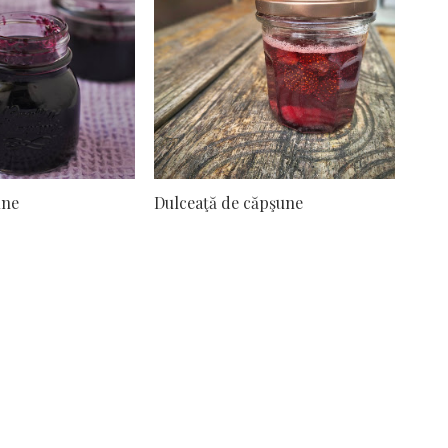
ine
Dulceaţă de căpşune