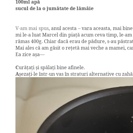
100ml apă
sucul de la o jumătate de lămâie
V-am mai spus
, anul acesta – vara aceasta, mai bine
mi le-a luat Marcel din piaţă acum ceva timp, le-am 
rămas 400g. Chiar dacă erau de pădure, s-au păstrat b
Mai ales că am găsit o reţetă mai veche a mamei, car
Ea zice aşa—
C
urăţaţi şi spălaţi bine afinele.
A
şezaţi-le într-un vas în straturi alternative cu zah