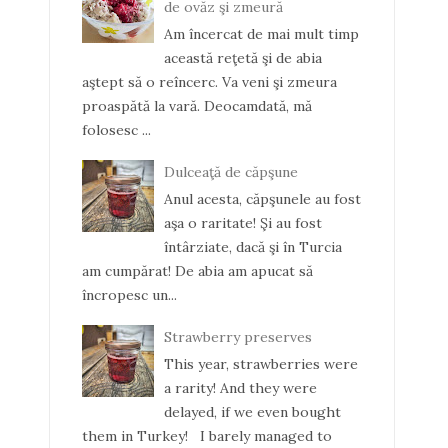
de ovăz şi zmeură
Am încercat de mai mult timp
această reţetă şi de abia
aştept să o reîncerc. Va veni şi zmeura
proaspătă la vară. Deocamdată, mă
folosesc ...
Dulceaţă de căpşune
Anul acesta, căpşunele au fost
aşa o raritate! Şi au fost
întârziate, dacă şi în Turcia
am cumpărat! De abia am apucat să
încropesc un...
Strawberry preserves
This year, strawberries were
a rarity! And they were
delayed, if we even bought
them in Turkey! I barely managed to