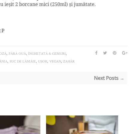
u ieşit 2 borcane mici (250ml) şi jumătate.
 :P
,
,
,
TOZĂ
FĂRĂ OUĂ
ÎNGHEŢATĂ & GEMURI
,
,
,
,
ÂNIA
SUC DE LĂMÂIE
UŞOR
VEGAN
ZAHĂR
Next Posts →