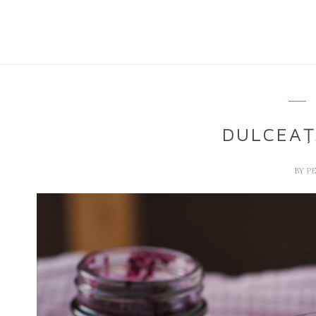
DULCEAŢ
BY
P