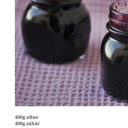
400g afine
400g zahăr