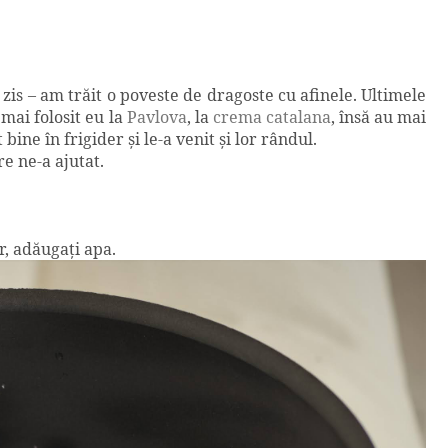
 zis – am trăit o poveste de dragoste cu afinele. Ultimele
mai folosit eu la
Pavlova
, la
crema catalana
, însă au mai
ine în frigider şi le-a venit şi lor rândul.
e ne-a ajutat.
ăr, adăugaţi apa.