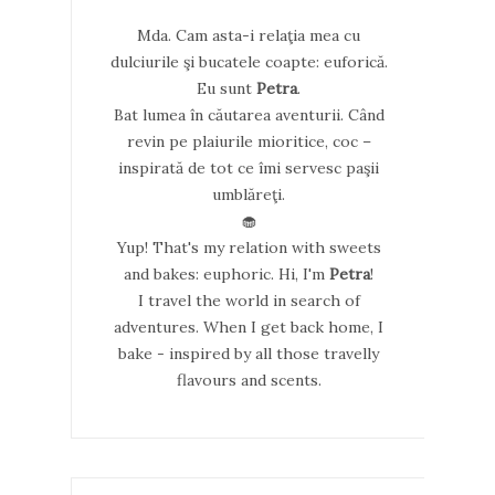
Mda. Cam asta-i relaţia mea cu
dulciurile şi bucatele coapte: euforică.
Eu sunt
Petra
.
Bat lumea în căutarea aventurii. Când
revin pe plaiurile mioritice, coc –
inspirată de tot ce îmi servesc paşii
umblăreţi.
🧁
Yup! That's my relation with sweets
and bakes: euphoric. Hi, I'm
Petra
!
I travel the world in search of
adventures. When I get back home, I
bake - inspired by all those travelly
flavours and scents.