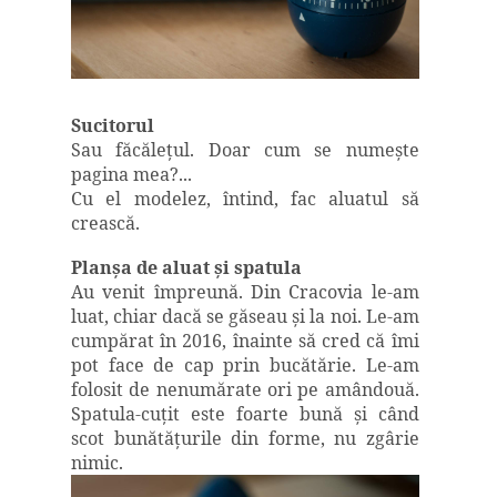
Sucitorul
Sau făcăleţul. Doar cum se numeşte
pagina mea?...
Cu el modelez, întind, fac aluatul să
crească.
Planşa de aluat şi spatula
Au venit împreună. Din Cracovia le-am
luat, chiar dacă se găseau şi la noi. Le-am
cumpărat în 2016, înainte să cred că îmi
pot face de cap prin bucătărie. Le-am
folosit de nenumărate ori pe amândouă.
Spatula-cuţit este foarte bună şi când
scot bunătăţurile din forme, nu zgârie
nimic.