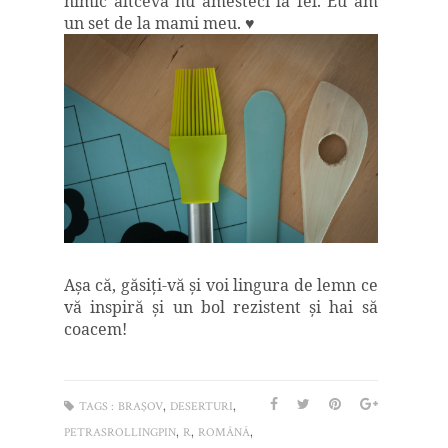
nimic altceva nu amesteci la fel. Eu am
un set de la mami meu. ♥
Aşa că, găsiţi-vă şi voi lingura de lemn ce
vă inspiră
şi un bol rezistent
şi hai să
coacem!
,
,
TAGS :
BRAŞOV
DESERTURI
,
,
,
PETRASROLLINGPIN
R
ROMÂNĂ