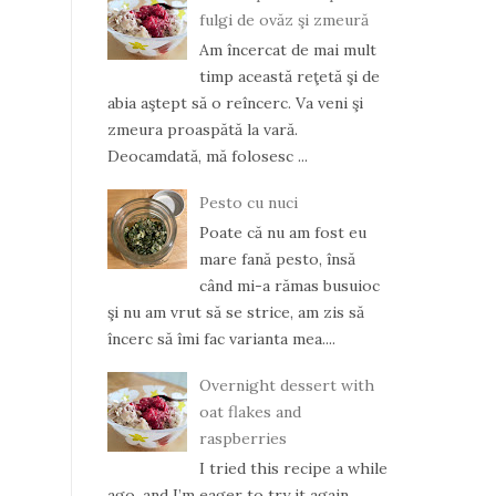
fulgi de ovăz şi zmeură
Am încercat de mai mult
timp această reţetă şi de
abia aştept să o reîncerc. Va veni şi
zmeura proaspătă la vară.
Deocamdată, mă folosesc ...
Pesto cu nuci
Poate că nu am fost eu
mare fană pesto, însă
când mi-a rămas busuioc
şi nu am vrut să se strice, am zis să
încerc să îmi fac varianta mea....
Overnight dessert with
oat flakes and
raspberries
I tried this recipe a while
ago, and I’m eager to try it again.