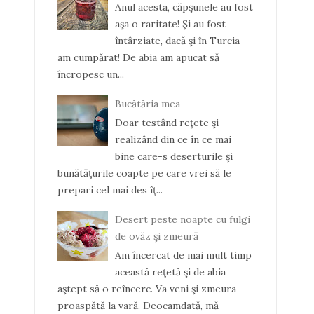
Anul acesta, căpşunele au fost
aşa o raritate! Şi au fost
întârziate, dacă şi în Turcia
am cumpărat! De abia am apucat să
încropesc un...
Bucătăria mea
Doar testând reţete şi
realizând din ce în ce mai
bine care-s deserturile şi
bunătăţurile coapte pe care vrei să le
prepari cel mai des îţ...
Desert peste noapte cu fulgi
de ovăz şi zmeură
Am încercat de mai mult timp
această reţetă şi de abia
aştept să o reîncerc. Va veni şi zmeura
proaspătă la vară. Deocamdată, mă