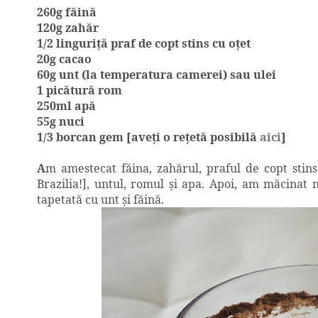
260g făină
120g zahăr
1/2 linguriţă praf de copt stins cu oţet
20g cacao
60g unt (la temperatura camerei) sau ulei
1 picătură rom
250ml apă
55g nuci
1/3 borcan gem [aveţi o reţetă posibilă
aici
]
A
m amestecat făina, zahărul, praful de copt stins
Brazilia!], untul, romul şi apa. Apoi, am măcinat 
tapetată cu unt şi făină.