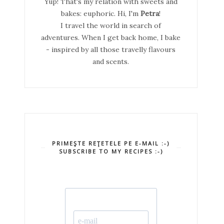
Yup! That's my relation with sweets and
bakes: euphoric. Hi, I'm
Petra
!
I travel the world in search of
adventures. When I get back home, I bake
- inspired by all those travelly flavours
and scents.
PRIMEŞTE REŢETELE PE E-MAIL :-)
SUBSCRIBE TO MY RECIPES :-)