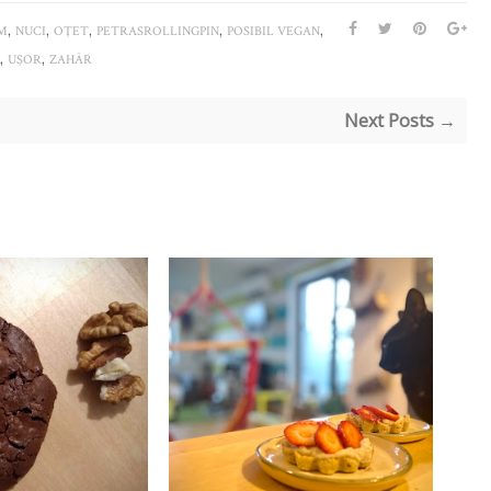
,
,
,
,
,
M
NUCI
OŢET
PETRASROLLINGPIN
POSIBIL VEGAN
,
,
UŞOR
ZAHĂR
Next Posts →