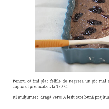
P
entru că îmi plac feliile de negresă un pic mai 
cuptorul preîncălzit, la 180
°
C.
Î
ţi mulţumesc, dragă Vero! A ieşit tare bună prăjitu