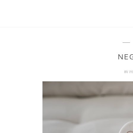
NE
BY
P