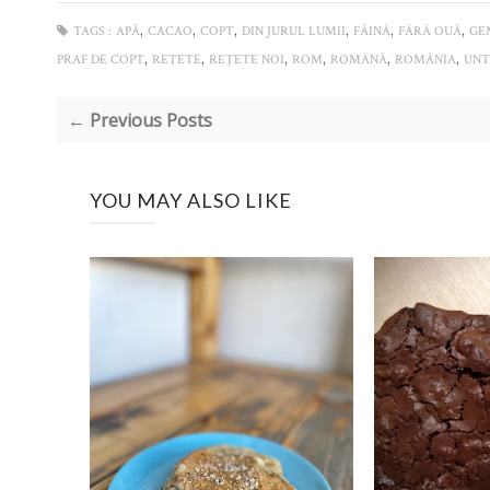
,
,
,
,
,
,
TAGS :
APĂ
CACAO
COPT
DIN JURUL LUMII
FĂINĂ
FĂRĂ OUĂ
GE
,
,
,
,
,
,
PRAF DE COPT
REŢETE
REȚETE NOI
ROM
ROMÂNĂ
ROMÂNIA
UNT
← Previous Posts
YOU MAY ALSO LIKE