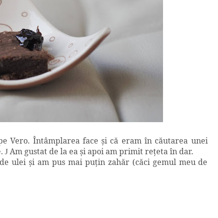
 pe Vero.
Î
ntâmplarea face şi că eram în căutarea unei
e.
Am gustat de la ea şi apoi am primit reţeta în dar.
J
oc de ulei şi am pus mai puţin zahăr (căci gemul meu de