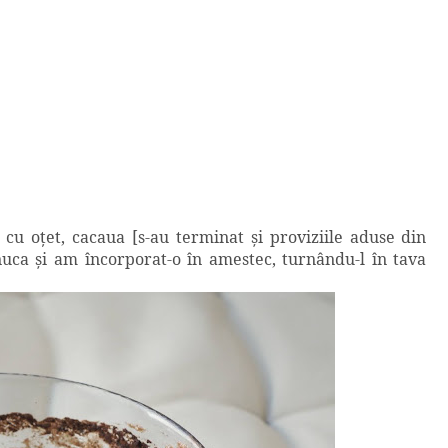
 cu oţet, cacaua [s-au terminat şi proviziile aduse din
nuca şi am încorporat-o în amestec, turnându-l în tava