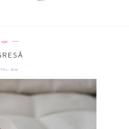
apă
GRESĂ
ETRA
- 16:14