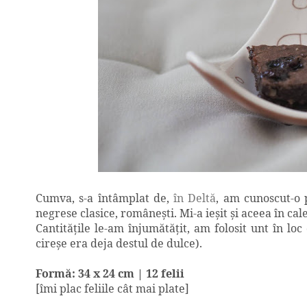
Cumva, s-a întâmplat de,
în Deltă
, am cunoscut-o
negrese clasice, româneşti. Mi-a ieşit şi aceea în cal
Cantităţile le-am înjumătăţit, am folosit unt în l
cireşe era deja destul de dulce).
Formă: 34 x 24 cm | 12 felii
[îmi plac feliile cât mai plate]