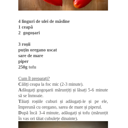
4 linguri de ulei de măsline
1 ceapă
2 gogo
ș
ari
3 ro
ș
ii
pu
ț
in oregano uscat
sare de mare
piper
250g
tofu
Cum îl prepara
ț
i?
C
ăli
ț
i ceapa la foc mic (2-3 minute).
A
dăuga
ț
i gogoşarii mărun
ț
i
ț
i
ș
i l
ă
sa
ț
i 5-6 minute
să se înmoaie.
T
ăia
ț
i ro
ș
iile cuburi
ș
i ad
ă
uga
ț
i-le
ș
i pe ele,
î
mpreun
ă
cu oregano, sarea de mare
ș
i piperul.
D
upă încă 3-4 minute, adăuga
ț
i
ș
i tofu (m
ă
run
ț
it
în vas ori tăiat cubule
ț
e dinainte).