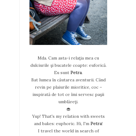
Mda. Cam asta-i relaţia mea cu
dulciurile şi bucatele coapte: euforică.
Eu sunt
Petra
.
Bat lumea în căutarea aventurii. Când
revin pe plaiurile mioritice, coc –
inspirată de tot ce îmi servesc paşii
umblăreţi.
🧁
Yup! That's my relation with sweets
and bakes: euphoric. Hi, I'm
Petra
!
I travel the world in search of