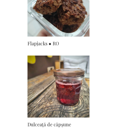
Flapjacks ● RO
Dulceaţă de căpşune