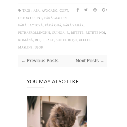
,
,
,
TAGS :
APĂ
AVOCADO
COPT
,
,
DETOX CU UNT
FĂRĂ GLUTEN
,
,
,
FĂRĂ LACTOZĂ
FĂRĂ OUĂ
FĂRĂ ZAHĂR
,
,
,
,
,
PETRASROLLINGPIN
QUINOA
R
REȚETE
REȚETE NOI
,
,
,
,
ROMÂNĂ
ROŞII
SALT
SUC DE ROŞII
ULEI DE
,
MĂSLINE
UŞOR
← Previous Posts
Next Posts →
YOU MAY ALSO LIKE