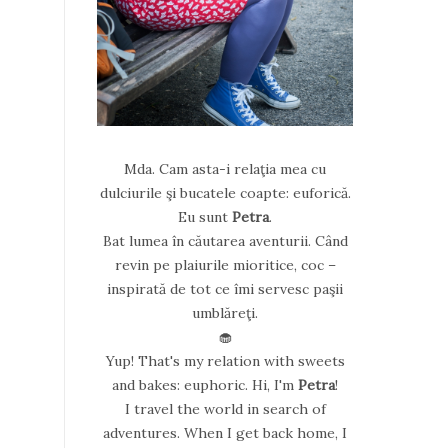
Mda. Cam asta-i relaţia mea cu
dulciurile şi bucatele coapte: euforică.
Eu sunt
Petra
.
Bat lumea în căutarea aventurii. Când
revin pe plaiurile mioritice, coc –
inspirată de tot ce îmi servesc paşii
umblăreţi.
🧁
Yup! That's my relation with sweets
and bakes: euphoric. Hi, I'm
Petra
!
I travel the world in search of
adventures. When I get back home, I