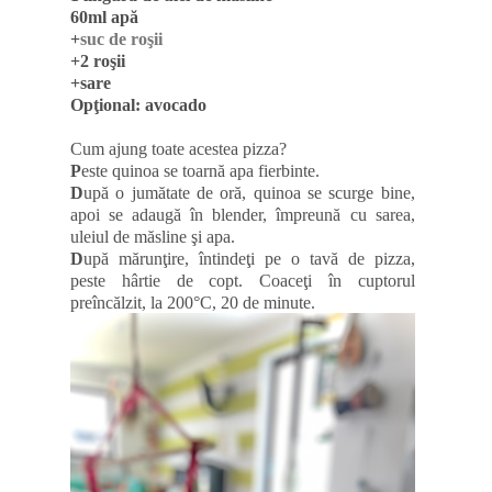
60ml apă
+
suc de roşii
+2 roşii
+sare
Opţional: avocado
Cum ajung toate acestea pizza?
P
este quinoa se toarnă apa fierbinte.
D
upă o jumătate de oră, quinoa se scurge bine,
apoi se adaugă în blender, împreună cu sarea,
uleiul de măsline şi apa.
D
upă mărunţire, întindeţi pe o tavă de pizza,
peste hârtie de copt. Coaceţi în cuptorul
preîncălzit, la 200
°
C, 20 de minute.