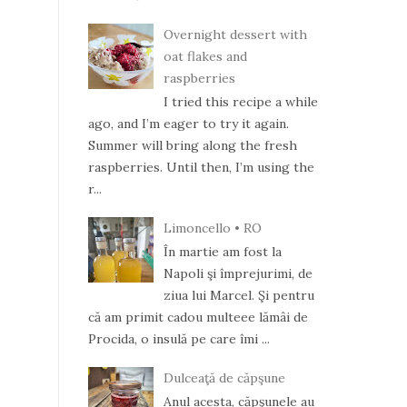
Overnight dessert with
oat flakes and
raspberries
I tried this recipe a while
ago, and I’m eager to try it again.
Summer will bring along the fresh
raspberries. Until then, I’m using the
r...
Limoncello • RO
În martie am fost la
Napoli şi împrejurimi, de
ziua lui Marcel. Şi pentru
că am primit cadou multeee lămâi de
Procida, o insulă pe care îmi ...
Dulceaţă de căpşune
Anul acesta, căpşunele au