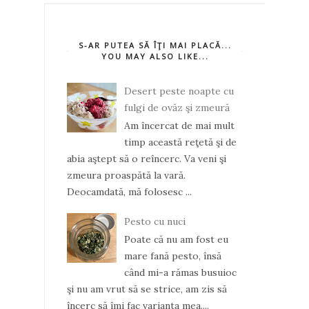
S-AR PUTEA SĂ ÎŢI MAI PLACĂ...
YOU MAY ALSO LIKE...
Desert peste noapte cu
fulgi de ovăz şi zmeură
Am încercat de mai mult
timp această reţetă şi de
abia aştept să o reîncerc. Va veni şi
zmeura proaspătă la vară.
Deocamdată, mă folosesc ...
Pesto cu nuci
Poate că nu am fost eu
mare fană pesto, însă
când mi-a rămas busuioc
şi nu am vrut să se strice, am zis să
încerc să îmi fac varianta mea....