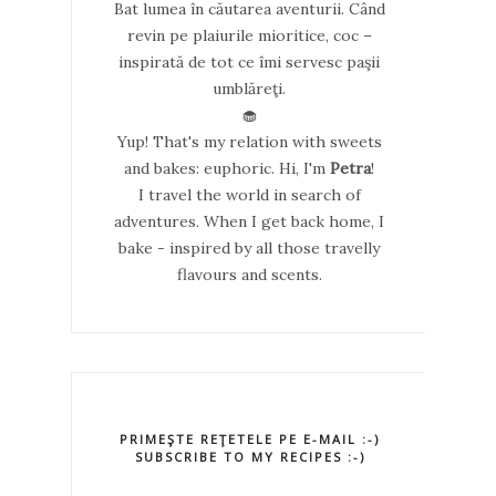
Bat lumea în căutarea aventurii. Când
revin pe plaiurile mioritice, coc –
inspirată de tot ce îmi servesc paşii
umblăreţi.
🧁
Yup! That's my relation with sweets
and bakes: euphoric. Hi, I'm
Petra
!
I travel the world in search of
adventures. When I get back home, I
bake - inspired by all those travelly
flavours and scents.
PRIMEŞTE REŢETELE PE E-MAIL :-)
SUBSCRIBE TO MY RECIPES :-)