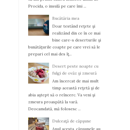
Procida, o insulă pe care îmi ...
Bucătăria mea
Doar testând reţete şi
realizând din ce în ce mai
bine care-s deserturile şi
bunătăţurile coapte pe care vrei să le
prepari cel mai des îţ...
Desert peste noapte cu
fulgi de ovăz şi zmeură
Am încercat de mai mult
timp această reţetă şi de
abia aştept să o reîncerc. Va veni şi
zmeura proaspătă la vară.
Deocamdată, mă folosesc ...
Dulceaţă de căpşune
Anul acesta, căpşunele au