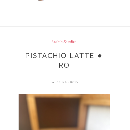
Arabia Saudită
PISTACHIO LATTE ●
RO
BY
PETRA
- 02:25