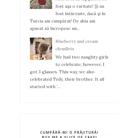
fost aşa o raritate! Şi au
fost întârziate, dacă şi în
Turcia am cumpărat! De abia am
apucat să încropesc un...
Blueberry and cream
cloudlets
We had two naughty girls
to celebrate; however, I
got 3 glasses. This way, we also
celebrated Tedy, their brother. It all
started with ’...
CUMPĂRĂ-MI O PRĂJITURĂ!
BUY ME A SLICE OF CAKE!