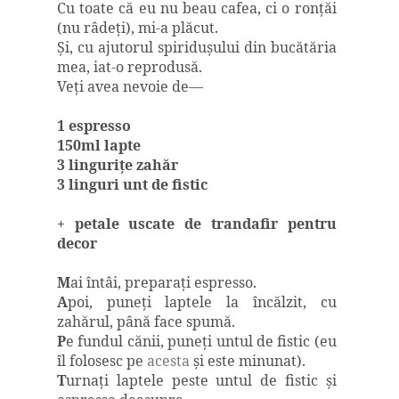
Cu toate că eu nu beau cafea, ci o ronţăi
(nu râdeţi), mi-a plăcut.
Ş
i, cu ajutorul spiriduşului din bucătăria
mea, iat-o reprodusă.
Veţi avea nevoie de—
1 espresso
150ml lapte
3 linguriţe zahăr
3 linguri unt de fistic
+ petale uscate de trandafir pentru
decor
M
ai întâi, preparaţi espresso.
A
poi, puneţi laptele la încălzit, cu
zahărul, până face spumă.
P
e fundul cănii, puneţi untul de fistic (eu
îl folosesc pe
acesta
şi este minunat).
T
urnaţi laptele peste untul de fistic şi