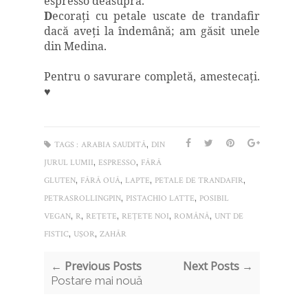
espresso deasupra.
D
ecoraţi cu petale uscate de trandafir
dacă aveţi la îndemână; am găsit unele
din Medina.
Pentru o savurare completă, amestecaţi.
♥
,
TAGS :
ARABIA SAUDITĂ
DIN
,
,
JURUL LUMII
ESPRESSO
FĂRĂ
,
,
,
,
GLUTEN
FĂRĂ OUĂ
LAPTE
PETALE DE TRANDAFIR
,
,
PETRASROLLINGPIN
PISTACHIO LATTE
POSIBIL
,
,
,
,
,
VEGAN
R
REŢETE
REȚETE NOI
ROMÂNĂ
UNT DE
,
,
FISTIC
UŞOR
ZAHĂR
← Previous Posts
Next Posts →
Postare mai nouă