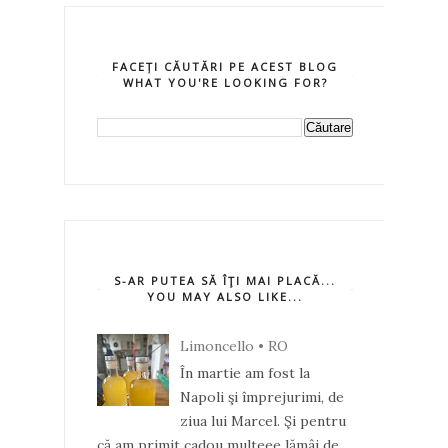
FACEȚI CĂUTĂRI PE ACEST BLOG
WHAT YOU'RE LOOKING FOR?
S-AR PUTEA SĂ ÎŢI MAI PLACĂ...
YOU MAY ALSO LIKE...
Limoncello • RO
În martie am fost la
Napoli şi împrejurimi, de
ziua lui Marcel. Şi pentru
că am primit cadou multeee lămâi de