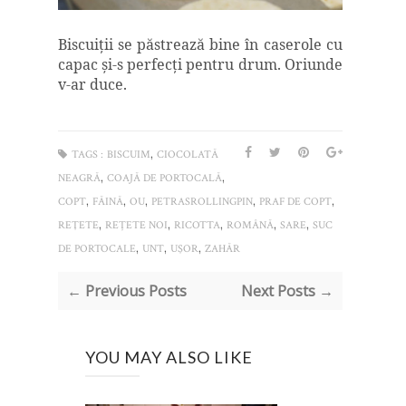
Biscuiţii se păstrează bine în caserole cu
capac şi-s perfecţi pentru drum. Oriunde
v-ar duce.
,
TAGS :
BISCUIM
CIOCOLATĂ
,
,
NEAGRĂ
COAJĂ DE PORTOCALĂ
,
,
,
,
,
COPT
FĂINĂ
OU
PETRASROLLINGPIN
PRAF DE COPT
,
,
,
,
,
REŢETE
REȚETE NOI
RICOTTA
ROMÂNĂ
SARE
SUC
,
,
,
DE PORTOCALE
UNT
UŞOR
ZAHĂR
← Previous Posts
Next Posts →
YOU MAY ALSO LIKE