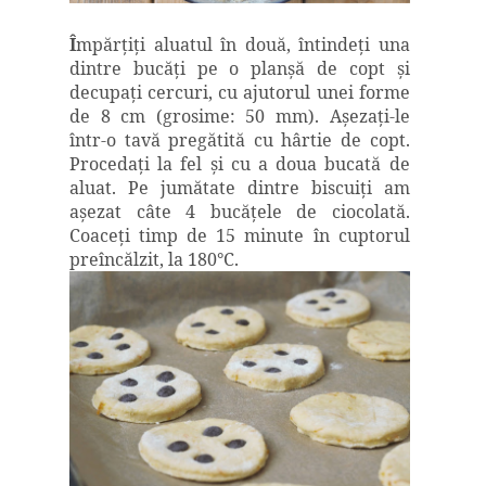
Î
mpărţiţi aluatul în două, întindeţi una
dintre bucăţi pe o planşă de copt şi
decupaţi cercuri, cu ajutorul unei forme
de 8 cm (grosime: 50 mm). Aşezaţi-le
într-o tavă pregătită cu hârtie de copt.
Procedaţi la fel şi cu a doua bucată de
aluat. Pe jumătate dintre biscuiţi am
aşezat câte 4 bucăţele de ciocolată.
Coaceţi timp de 15 minute în cuptorul
preîncălzit, la 180°C.