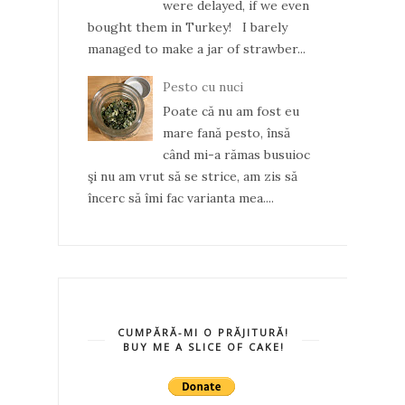
were delayed, if we even
bought them in Turkey! I barely
managed to make a jar of strawber...
Pesto cu nuci
Poate că nu am fost eu
mare fană pesto, însă
când mi-a rămas busuioc
şi nu am vrut să se strice, am zis să
încerc să îmi fac varianta mea....
CUMPĂRĂ-MI O PRĂJITURĂ!
BUY ME A SLICE OF CAKE!