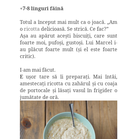
+7-8 linguri făină
Totul a început mai mult ca o joacă. „Am
o
ricotta
delicioasă. Se strică. Ce fac?”
Aşa au apărut aceşti biscuiţi, care sunt
foarte moi, pufoşi, gustoşi. Lui Marcel i-
au plăcut foarte mult (şi el este foarte
critic).
I-am mai făcut.
E
uşor tare să îi preparaţi. Mai întâi,
amestecaţi ricotta cu zahărul şi cu coaja
de portocale şi lăsaţi vasul în frigider o
jumătate de oră.