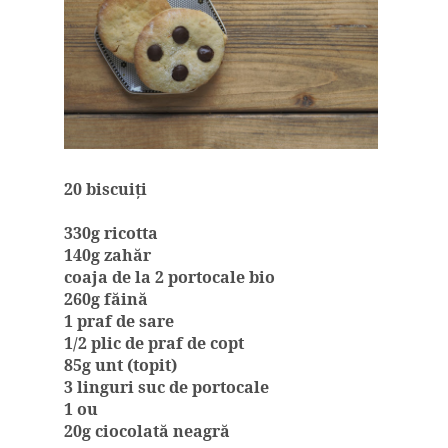
20 biscuiţi
330g ricotta
140g zahăr
coaja de la 2 portocale bio
260g făină
1 praf de sare
1/2 plic de praf de copt
85g unt (topit)
3 linguri suc de portocale
1 ou
20g ciocolată neagră