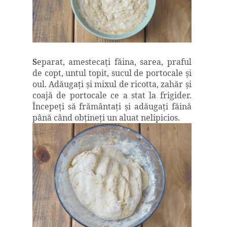
S
eparat, amestecaţi făina, sarea, praful
de copt, untul topit, sucul de portocale şi
oul. Adăugaţi şi mixul de ricotta, zahăr şi
coajă de portocale ce a stat la frigider.
Începeţi să frământaţi şi adăugaţi făină
până când obţineţi un aluat nelipicios.