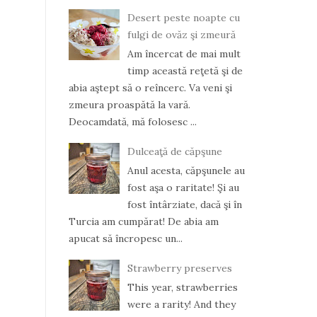
Desert peste noapte cu
fulgi de ovăz şi zmeură
Am încercat de mai mult
timp această reţetă şi de
abia aştept să o reîncerc. Va veni şi
zmeura proaspătă la vară.
Deocamdată, mă folosesc ...
Dulceaţă de căpşune
Anul acesta, căpşunele au
fost aşa o raritate! Şi au
fost întârziate, dacă şi în
Turcia am cumpărat! De abia am
apucat să încropesc un...
Strawberry preserves
This year, strawberries
were a rarity! And they