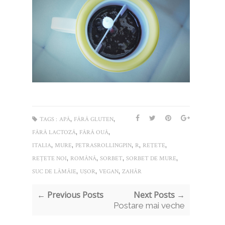
,
,
TAGS :
APĂ
FĂRĂ GLUTEN
,
,
FĂRĂ LACTOZĂ
FĂRĂ OUĂ
,
,
,
,
,
ITALIA
MURE
PETRASROLLINGPIN
R
REŢETE
,
,
,
,
REȚETE NOI
ROMÂNĂ
SORBET
SORBET DE MURE
,
,
,
SUC DE LĂMÂIE
UŞOR
VEGAN
ZAHĂR
← Previous Posts
Next Posts →
Postare mai veche