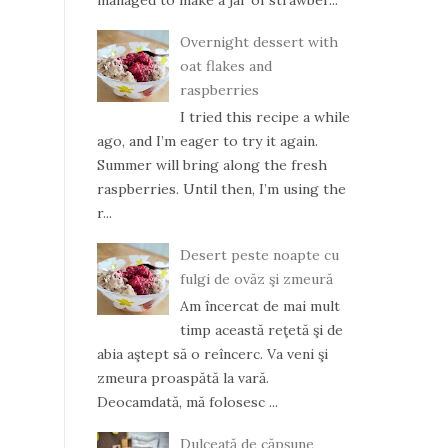
managed to make a jar of strawber...
Overnight dessert with
oat flakes and
raspberries
I tried this recipe a while
ago, and I’m eager to try it again.
Summer will bring along the fresh
raspberries. Until then, I’m using the
r...
Desert peste noapte cu
fulgi de ovăz şi zmeură
Am încercat de mai mult
timp această reţetă şi de
abia aştept să o reîncerc. Va veni şi
zmeura proaspătă la vară.
Deocamdată, mă folosesc ...
Dulceaţă de căpşune