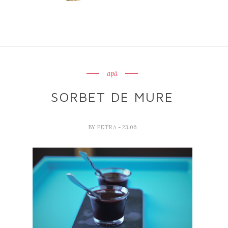
apă
SORBET DE MURE
BY
PETRA
- 23:06