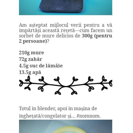
Am a
teptat mijlocul verii pentru a v
ă
ș
mp
ă
rt
ăş
i aceast
ă
re
et
ă
—cum facem un
î
ţ
sorbet de mure delicios de
300g (pentru
2 persoane)
?
210g mure
72g zah
ă
r
4.5g suc de l
ă
m
â
ie
13.5g ap
ă
Totul
n blender, apoi
n ma
ina de
î
î
ș
nghe
at
ă
/congelator
i… #nomnom
.
î
ţ
ș