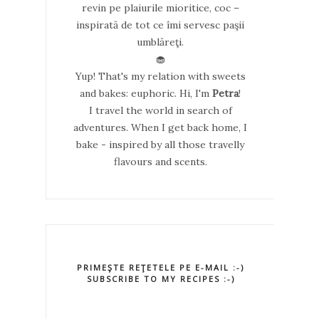
revin pe plaiurile mioritice, coc –
inspirată de tot ce îmi servesc paşii
umblăreţi.
🧁
Yup! That's my relation with sweets
and bakes: euphoric. Hi, I'm
Petra
!
I travel the world in search of
adventures. When I get back home, I
bake - inspired by all those travelly
flavours and scents.
PRIMEŞTE REŢETELE PE E-MAIL :-)
SUBSCRIBE TO MY RECIPES :-)