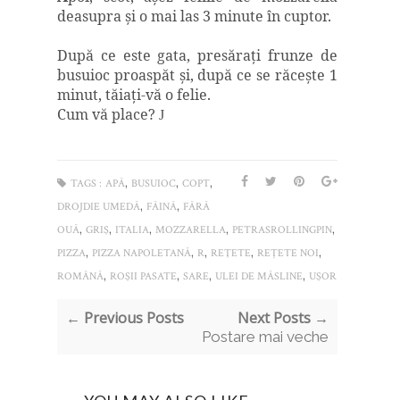
deasupra şi o mai las 3 minute în cuptor.
După ce este gata, presăraţi frunze de
busuioc proaspăt şi, după ce se răceşte 1
minut, tăiaţi-vă o felie.
Cum vă place?
J
,
,
,
TAGS :
APĂ
BUSUIOC
COPT
,
,
DROJDIE UMEDĂ
FĂINĂ
FĂRĂ
,
,
,
,
,
OUĂ
GRIŞ
ITALIA
MOZZARELLA
PETRASROLLINGPIN
,
,
,
,
,
PIZZA
PIZZA NAPOLETANĂ
R
REŢETE
REȚETE NOI
,
,
,
,
ROMÂNĂ
ROŞII PASATE
SARE
ULEI DE MĂSLINE
UŞOR
← Previous Posts
Next Posts →
Postare mai veche