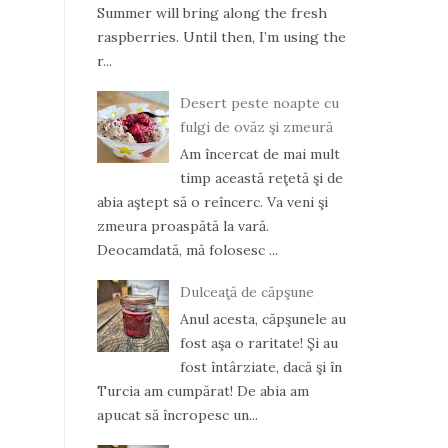
Summer will bring along the fresh
raspberries. Until then, I’m using the
r...
Desert peste noapte cu
fulgi de ovăz şi zmeură
Am încercat de mai mult
timp această reţetă şi de
abia aştept să o reîncerc. Va veni şi
zmeura proaspătă la vară.
Deocamdată, mă folosesc ...
Dulceaţă de căpşune
Anul acesta, căpşunele au
fost aşa o raritate! Şi au
fost întârziate, dacă şi în
Turcia am cumpărat! De abia am
apucat să încropesc un...