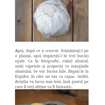
A
poi, după ce a crescut, frământaţi-l pe
o planşă, apoi împărţiţi-l în trei bucăţi
egale. Ca în fotografie, rulaţi aluatul,
uniţi capetele şi acoperiţi cu marginile
aluatului. Se vor forma bile. Băgaţi-le la
frigider, în câte un vas cu capac. Astfel,
drojdia va lucra mai lent, însă gustul pe
care îl veţi obţine va fi fantastic.