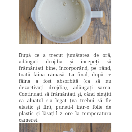
D
upă ce a trecut jumătatea de oră,
adăugaţi drojdia şi începeţi să
frământaţi bine, încorporând, pe rând,
toată făina rămasă. La final, după ce
făina a fost absorbită (ca să nu
dezactivaţi drojdia), adăugaţi sarea.
Continuaţi să frământaţi şi, când simţiţi
că aluatul s-a legat (va trebui să fie
elastic şi fin), puneţi-l într-o folie de
plastic şi lăsaţi-l 2 ore la temperatura
camerei.