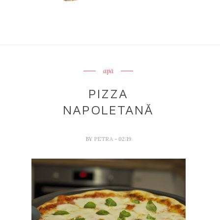
apă
PIZZA
NAPOLETANĂ
BY
PETRA
- 02:19