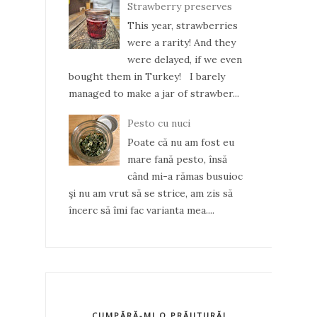
Strawberry preserves
This year, strawberries
were a rarity! And they
were delayed, if we even
bought them in Turkey! I barely
managed to make a jar of strawber...
Pesto cu nuci
Poate că nu am fost eu
mare fană pesto, însă
când mi-a rămas busuioc
şi nu am vrut să se strice, am zis să
încerc să îmi fac varianta mea....
CUMPĂRĂ-MI O PRĂJITURĂ!