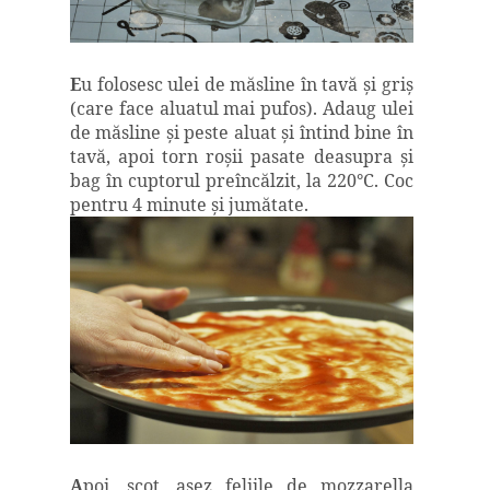
E
u folosesc ulei de măsline în tavă şi griş
(care face aluatul mai pufos). Adaug ulei
de măsline şi peste aluat şi întind bine în
tavă, apoi torn roşii pasate deasupra şi
bag în cuptorul preîncălzit, la 220
°
C. Coc
pentru 4 minute şi jumătate.
A
poi, scot, aşez feliile de mozzarella