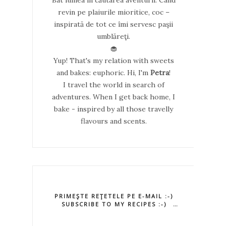
revin pe plaiurile mioritice, coc –
inspirată de tot ce îmi servesc paşii
umblăreţi.
🧁
Yup! That's my relation with sweets
and bakes: euphoric. Hi, I'm
Petra
!
I travel the world in search of
adventures. When I get back home, I
bake - inspired by all those travelly
flavours and scents.
PRIMEŞTE REŢETELE PE E-MAIL :-)
SUBSCRIBE TO MY RECIPES :-)