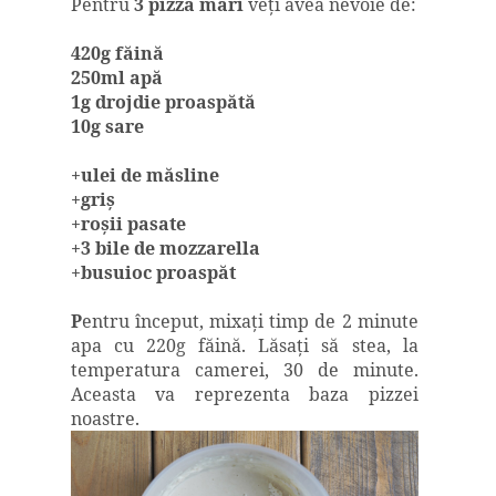
Pentru
3 pizza mari
veţi avea nevoie de:
420g făină
250ml apă
1g drojdie proaspătă
10g sare
+ulei de măsline
+griş
+roşii pasate
+3 bile de mozzarella
+busuioc proaspăt
P
entru început, mixaţi timp de 2 minute
apa cu 220g făină. Lăsaţi să stea, la
temperatura camerei, 30 de minute.
Aceasta va reprezenta baza pizzei
noastre.