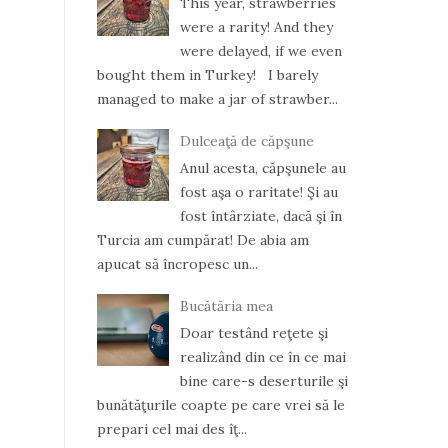
This year, strawberries
were a rarity! And they
were delayed, if we even
bought them in Turkey! I barely
managed to make a jar of strawber...
Dulceaţă de căpşune
Anul acesta, căpşunele au
fost aşa o raritate! Şi au
fost întârziate, dacă şi în
Turcia am cumpărat! De abia am
apucat să încropesc un...
Bucătăria mea
Doar testând reţete şi
realizând din ce în ce mai
bine care-s deserturile şi
bunătăţurile coapte pe care vrei să le
prepari cel mai des îţ...