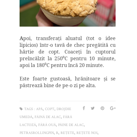
A
poi, transferaţi aluatul (tot o idee
lipicios) într-o tavă de chec pregătită cu
hârtie de copt. Coaceţi în cuptorul
preîncălzit la 250
C pentru 10 minute,
⁰
apoi la 180
C pentru încă 20 minute.
⁰
Este foarte gustoasă, hrănitoare şi se
păstrează bine de pe-o zi pe alta.
,
,
TAGS :
APĂ
COPT
DROJDIE
,
,
UMEDĂ
FĂINĂ DE ALAC
FĂRĂ
,
,
,
LACTOZĂ
FĂRĂ OUĂ
PÂINE DE ALAC
,
,
,
,
PETRASROLLINGPIN
R
REŢETE
REȚETE NOI