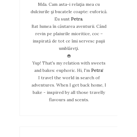
Mda. Cam asta-i relaţia mea cu
dulciurile şi bucatele coapte: euforică.
Eu sunt
Petra
.
Bat lumea în căutarea aventurii. Când
revin pe plaiurile mioritice, coc –
inspirată de tot ce îmi servesc paşii
umblăreţi.
🧁
Yup! That's my relation with sweets
and bakes: euphoric. Hi, I'm
Petra
!
I travel the world in search of
adventures. When I get back home, I
bake - inspired by all those travelly
flavours and scents.