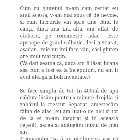
Cum cu glutenul m-am cam certat eu
anul acesta, v-am mai spus că de nevoie,
şi cum lucrurile vin spre tine când le
cauţi, dintr-una într-alta, am aflat de
einkorn
, pe româneşte „alac”. Este
aproape de grâul sălbatic, deci netratat,
aşadar... mie nu îmi face rău, căci gluten
are mult mai puţin.
(Vă daţi seama că, dacă am fi lăsat hrana
aşa cum a fost ea la începuturi, nu am fi
avut alergii şi boli inventate.)
S
e face simplu de tot.
Î
n 400ml de apă
călduţă lăsăm pentru 5 minute drojdia şi
zahărul la crescut. Separat, amestecăm
făina de alac (eu am luat-o de
aici
şi tot
de la ei m-am inspirat şi în această
reţetă), sarea şi adăugăm mixul de mai
sus.
F
rământăm (va fi un pic lipicios, aşa că