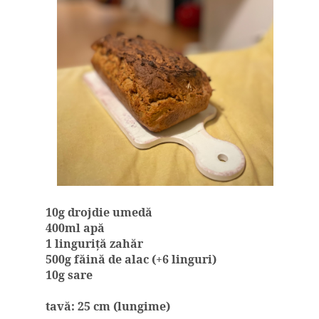
10g drojdie umedă
400ml apă
1 linguriţă zahăr
500g făină de alac (+6 linguri)
10g sare
tavă: 25 cm (lungime)