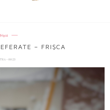
frişcă
EFERATE – FRIŞCA
ETRA
- 00:23