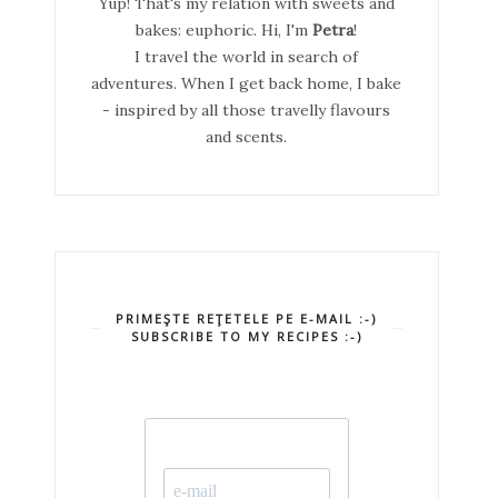
Yup! That's my relation with sweets and
bakes: euphoric. Hi, I'm
Petra
!
I travel the world in search of
adventures. When I get back home, I bake
- inspired by all those travelly flavours
and scents.
PRIMEŞTE REŢETELE PE E-MAIL :-)
SUBSCRIBE TO MY RECIPES :-)