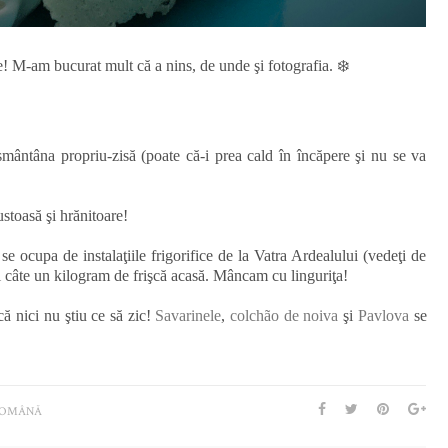
❄️
stre! M-am bucurat mult că a nins, de unde şi fotografia.
smântâna propriu-zisă (poate că-i prea cald în încăpere şi nu se va
ustoasă şi hrănitoare!
 ocupa de instalaţiile frigorifice de la Vatra Ardealului (vedeţi de
 câte un kilogram de frişcă acasă. Mâncam cu linguriţa!
că nici nu ştiu ce să zic!
Savarinele
,
colchão de noiva
şi
Pavlova
se
OMÂNĂ