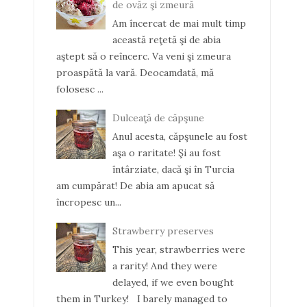
de ovăz şi zmeură
Am încercat de mai mult timp
această reţetă şi de abia
aştept să o reîncerc. Va veni şi zmeura
proaspătă la vară. Deocamdată, mă
folosesc ...
Dulceaţă de căpşune
Anul acesta, căpşunele au fost
aşa o raritate! Şi au fost
întârziate, dacă şi în Turcia
am cumpărat! De abia am apucat să
încropesc un...
Strawberry preserves
This year, strawberries were
a rarity! And they were
delayed, if we even bought
them in Turkey! I barely managed to