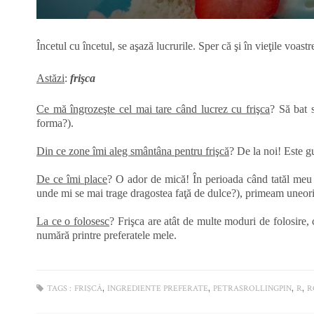
Încetul cu încetul, se aşază lucrurile. Sper că şi în vieţile voa
Astăzi
:
frişca
Ce mă îngrozeşte cel mai tare când lucrez cu frişca
? Să bat 
forma?).
Din ce zone îmi aleg smântâna pentru frişcă
? De la noi! Este g
De ce îmi place
? O ador de mică! În perioada când tatăl meu se
unde mi se mai trage dragostea faţă de dulce?), primeam uneori
La ce o folosesc
? Frişca are atât de multe moduri de folosire, 
numără printre preferatele mele.
,
,
,
,
TAGS :
FRIŞCĂ
INGREDIENTE PREFERATE
PETRASROLLINGPIN
R
R