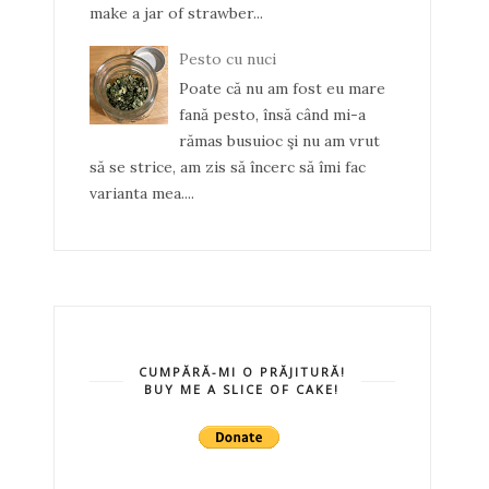
make a jar of strawber...
Pesto cu nuci
Poate că nu am fost eu mare
fană pesto, însă când mi-a
rămas busuioc şi nu am vrut
să se strice, am zis să încerc să îmi fac
varianta mea....
CUMPĂRĂ-MI O PRĂJITURĂ!
BUY ME A SLICE OF CAKE!