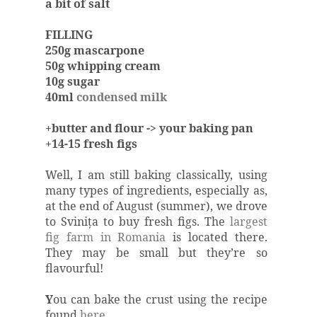
a bit of salt
FILLING
250g mascarpone
50g whipping cream
10g sugar
40ml
condensed milk
+butter and flour -> your baking pan
+14-15 fresh figs
Well, I am still baking classically, using
many types of ingredients, especially as,
at the end of August (summer), we drove
to Sviniţa to buy fresh figs. The
largest
fig farm in Romania
is located there.
They may be small but they’re so
flavourful!
Y
ou can bake the crust using the recipe
found
here
.