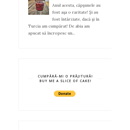
Anul acesta, căpşunele au
fost aşa o raritate! Şi au
fost întârziate, dacă şi în
Turcia am cumpărat! De abia am
apucat să încropesc un...
CUMPĂRĂ-MI O PRĂJITURĂ!
BUY ME A SLICE OF CAKE!