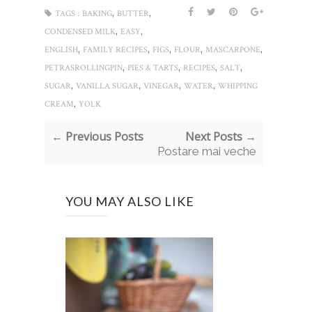
,
,
TAGS :
BAKING
BUTTER
,
,
CONDENSED MILK
EASY
,
,
,
,
,
ENGLISH
FAMILY RECIPES
FIGS
FLOUR
MASCARPONE
,
,
,
,
PETRASROLLINGPIN
PIES & TARTS
RECIPES
SALT
,
,
,
,
SUGAR
VANILLA SUGAR
VINEGAR
WATER
WHIPPING
,
CREAM
YOLK
← Previous Posts
Next Posts →
Postare mai veche
YOU MAY ALSO LIKE