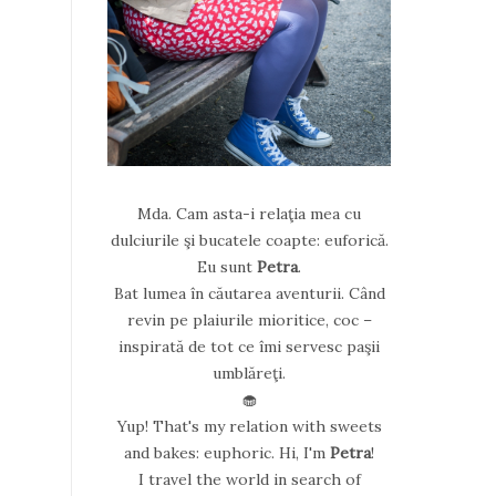
Mda. Cam asta-i relaţia mea cu
dulciurile şi bucatele coapte: euforică.
Eu sunt
Petra
.
Bat lumea în căutarea aventurii. Când
revin pe plaiurile mioritice, coc –
inspirată de tot ce îmi servesc paşii
umblăreţi.
🧁
Yup! That's my relation with sweets
and bakes: euphoric. Hi, I'm
Petra
!
I travel the world in search of