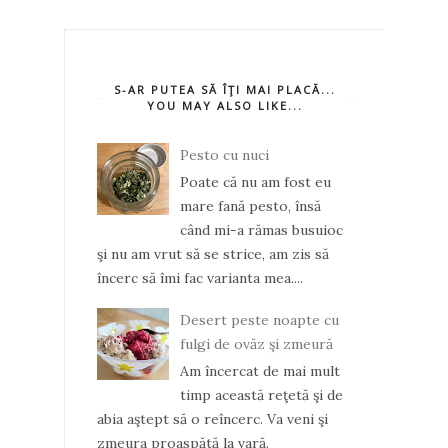
S-AR PUTEA SĂ ÎŢI MAI PLACĂ...
YOU MAY ALSO LIKE...
Pesto cu nuci
Poate că nu am fost eu
mare fană pesto, însă
când mi-a rămas busuioc
şi nu am vrut să se strice, am zis să
încerc să îmi fac varianta mea....
Desert peste noapte cu
fulgi de ovăz şi zmeură
Am încercat de mai mult
timp această reţetă şi de
abia aştept să o reîncerc. Va veni şi
zmeura proaspătă la vară.