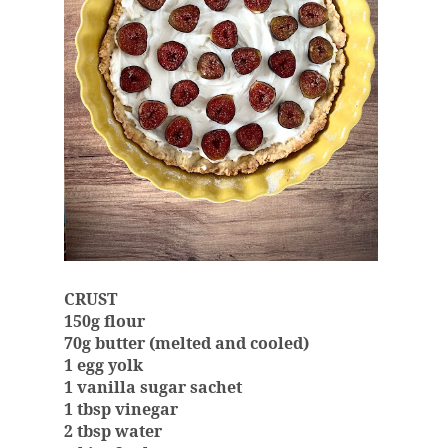
CRUST
150g flour
70g butter (melted and cooled)
1 egg yolk
1 vanilla sugar sachet
1 tbsp vinegar
2 tbsp water