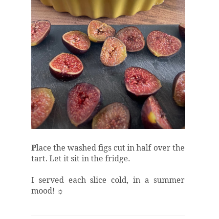
P
lace the
washed
figs cut in half over the
tart. Let it sit in the fridge.
I served each slice cold, in a summer
mood! ☼