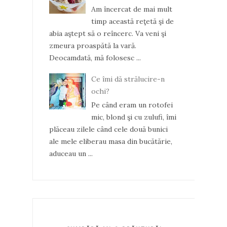
Am încercat de mai mult
timp această reţetă şi de
abia aştept să o reîncerc. Va veni şi
zmeura proaspătă la vară.
Deocamdată, mă folosesc ...
Ce îmi dă strălucire-n
ochi?
Pe când eram un rotofei
mic, blond şi cu zulufi, îmi
plăceau zilele când cele două bunici
ale mele eliberau masa din bucătărie,
aduceau un ...