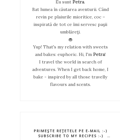
Eu sunt
Petra
.
Bat lumea în căutarea aventurii. Când
revin pe plaiurile mioritice, coc –
inspirată de tot ce îmi servesc paşii
umblăreţi.
🧁
Yup! That's my relation with sweets
and bakes: euphoric. Hi, I'm
Petra
!
I travel the world in search of
adventures. When I get back home, I
bake - inspired by all those travelly
flavours and scents.
PRIMEŞTE REŢETELE PE E-MAIL :-)
SUBSCRIBE TO MY RECIPES :-)