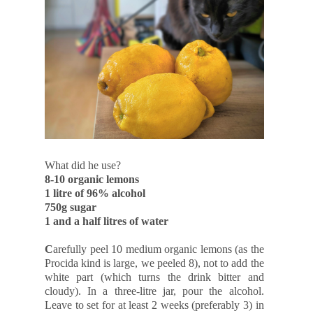
What did he use?
8-10 organic lemons
1 litre of 96% alcohol
750g sugar
1 and a half litres of water
C
arefully peel 10 medium organic lemons (as the
Procida kind is large, we peeled 8), not to add the
white part (which turns the drink bitter and
cloudy). In a three-litre jar, pour the alcohol.
Leave to set for at least 2 weeks (preferably 3) in