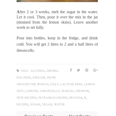
A
fter 2 or 3 weeks, melt the sugar in the water.
Let it cool. Then, pour it over the mix in the jar
(strained from the lemon skins). Leave another
week to set fully.
Pour into bottles, keep in the fridge, and drink
cold. You will get 2 litres to 2 and a half litres of
limoncello
.
,
,
TAGS :
ALCOHOL
DRINKS
,
,
EGG-FREE
ENGLISH
FROM
,
,
,
AROUND THE WORLD
ITALY
LACTOSE-FREE
LEMON
,
,
,
,
,
ZEST
LEMONS
LIMONCELLO
MARCEL
MEDIUM
,
,
,
,
NEW RECIPES
PETRASROLLINGPIN
PROCIDA
R
,
,
,
RECIPES
SUGAR
VEGAN
WATER