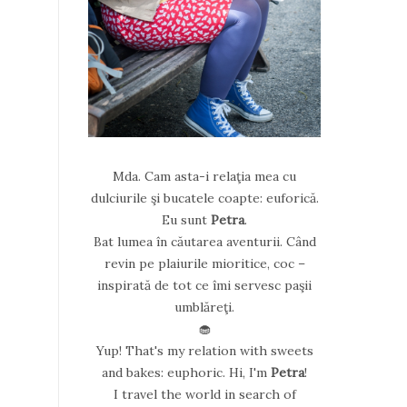
Mda. Cam asta-i relaţia mea cu
dulciurile şi bucatele coapte: euforică.
Eu sunt
Petra
.
Bat lumea în căutarea aventurii. Când
revin pe plaiurile mioritice, coc –
inspirată de tot ce îmi servesc paşii
umblăreţi.
🧁
Yup! That's my relation with sweets
and bakes: euphoric. Hi, I'm
Petra
!
I travel the world in search of