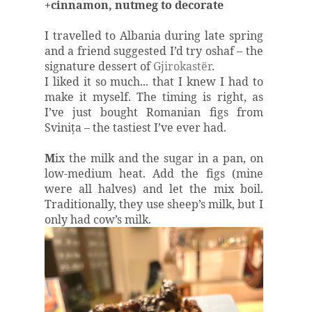
+cinnamon, nutmeg to decorate
I travelled to Albania during late spring
and a friend suggested I’d try oshaf – the
signature dessert of
Gjirokast
ë
r
.
I liked it so much... that I knew I had to
make it myself. The timing is right, as
I’ve just bought Romanian figs from
Sviniţa – the tastiest I’ve ever had.
M
ix the milk and the sugar in a pan, on
low-medium heat. Add the figs (mine
were all halves) and let the mix boil.
Traditionally, they use sheep’s milk, but I
only had cow’s milk.