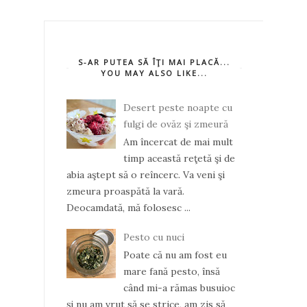
S-AR PUTEA SĂ ÎŢI MAI PLACĂ...
YOU MAY ALSO LIKE...
Desert peste noapte cu
fulgi de ovăz şi zmeură
Am încercat de mai mult
timp această reţetă şi de
abia aştept să o reîncerc. Va veni şi
zmeura proaspătă la vară.
Deocamdată, mă folosesc ...
Pesto cu nuci
Poate că nu am fost eu
mare fană pesto, însă
când mi-a rămas busuioc
şi nu am vrut să se strice, am zis să