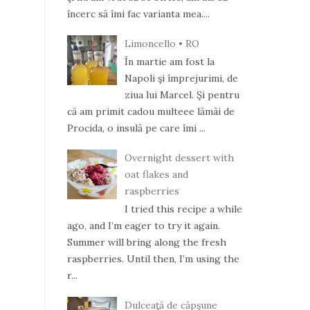
încerc să îmi fac varianta mea....
Limoncello • RO
În martie am fost la
Napoli şi împrejurimi, de
ziua lui Marcel. Şi pentru
că am primit cadou multeee lămâi de
Procida, o insulă pe care îmi ...
Overnight dessert with
oat flakes and
raspberries
I tried this recipe a while
ago, and I’m eager to try it again.
Summer will bring along the fresh
raspberries. Until then, I’m using the
r...
Dulceaţă de căpşune