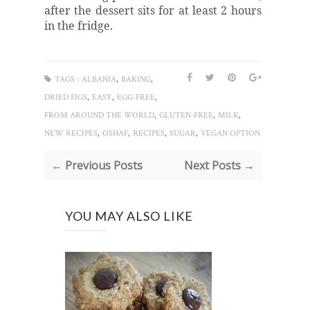
after the dessert sits for at least 2 hours
in the fridge.
,
,
TAGS :
ALBANIA
BAKING
,
,
,
DRIED FIGS
EASY
EGG-FREE
,
,
,
FROM AROUND THE WORLD
GLUTEN-FREE
MILK
,
,
,
,
NEW RECIPES
OSHAF
RECIPES
SUGAR
VEGAN OPTION
← Previous Posts
Next Posts →
YOU MAY ALSO LIKE