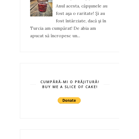
Anul acesta, căpşunele au
fost aşa o raritate! Şi au
fost întârziate, dacă şi în
Turcia am cumpărat! De abia am
apucat să încropesc un...
CUMPĂRĂ-MI O PRĂJITURĂ!
BUY ME A SLICE OF CAKE!